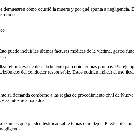
e demuestren cómo ocurrió la muerte y por qué apunta a negligencia. E
te, como:
ico
to puede incluir las últimas facturas médicas de la víctima, gastos fu
sta.
izar el proceso de descubrimiento para obtener más pruebas. Por ejempl
s telefónicos del conductor responsable. Estos podrían indicar el uso ileg
ente su demanda conforme a las reglas de procedimiento civil de Nuev
s y asuntos relacionados.
 técnicos que pueden testificar sobre temas complejos. Pueden declarar
negligencia.