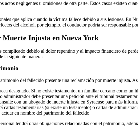
s actos negligentes u omisiones de otra parte. Estos casos existen cuan
nales que aplica cuando la víctima fallece debido a sus lesiones. En N
ectos del alcohol, por ejemplo, el conductor podría ser responsable por
r Muerte Injusta en Nueva York
s complicado debido al dolor repentino y al impacto financiero de perd
de la siguiente manera:
rimonio
atrimonio del fallecido presente una reclamación por muerte injusta. As
lbacea designado. Si no existe testamento, un familiar cercano como un 
ea o administrador debe presentar una petición ante el tribunal testamen
 Consulte con un abogado de muerte injusta en Syracuse para más inform
á cartas testamentarias (si existe un testamento) o cartas de administra
a actuar en nombre del patrimonio del fallecido.
personal tendrá otras obligaciones relacionadas con el patrimonio, adem