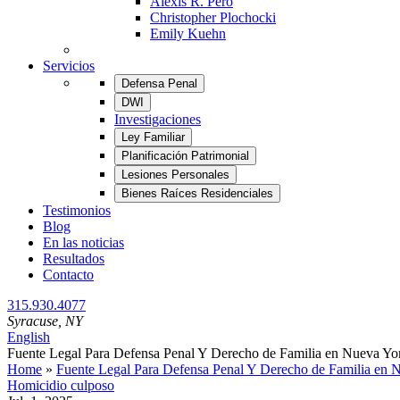
Alexis R. Pero
Christopher Plochocki
Emily Kuehn
Servicios
Defensa Penal
DWI
Investigaciones
Ley Familiar
Planificación Patrimonial
Lesiones Personales
Bienes Raíces Residenciales
Testimonios
Blog
En las noticias
Resultados
Contacto
315.930.4077
Syracuse
, NY
English
Fuente Legal Para Defensa Penal Y Derecho de Familia en Nueva Yo
Home
»
Fuente Legal Para Defensa Penal Y Derecho de Familia en 
Homicidio culposo