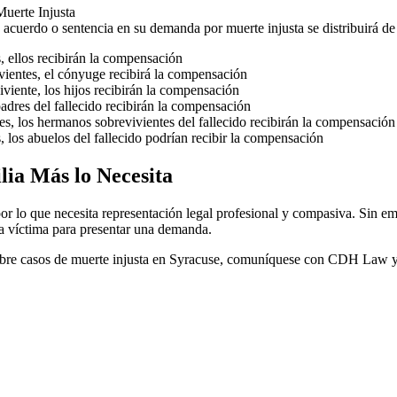
uerte Injusta
cuerdo o sentencia en su demanda por muerte injusta se distribuirá de 
s, ellos recibirán la compensación
ivientes, el cónyuge recibirá la compensación
iviente, los hijos recibirán la compensación
padres del fallecido recibirán la compensación
res, los hermanos sobrevivientes del fallecido recibirán la compensación
, los abuelos del fallecido podrían recibir la compensación
ia Más lo Necesita
por lo que necesita representación legal profesional y compasiva. Sin e
la víctima para presentar una demanda.
bre casos de muerte injusta en Syracuse, comuníquese con CDH Law y 