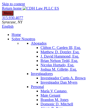
Skip to content
Return home
Menu
315.930.4077
Syracuse
, NY
English
Home
Sobre Nosotros
Abogados
Clifton C. Carden III, Esq.
Matthew D. Dotzler, Esq.
J. David Hammond, Esq.
Brian Nelson Tedd, Esq.
Nicolas Hurtado, Esq.
Joshua M. Gillette, Esq.
Investigadores
Investigador Curtis A. Brown
Investigador Dan Myers
Personal
María V Castano
Maie Genant
Brandon M. Jones
Domonic D. Mitchell