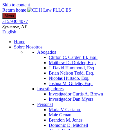
Skip to content
Return home
Menu
315.930.4077
Syracuse
, NY
English
Home
Sobre Nosotros
Abogados
Clifton C. Carden III, Esq.
Matthew D. Dotzler, Esq.
J. David Hammond, Esq.
Brian Nelson Tedd, Esq.
Nicolas Hurtado, Esq.
Joshua M. Gillette, Esq.
Investigadores
Investigador Curtis A. Brown
Investigador Dan Myers
Personal
María V Castano
Maie Genant
Brandon M. Jones
Domonic D. Mitchell