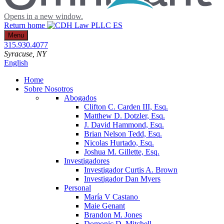
Opens in a new window.
Return home
Menu
315.930.4077
Syracuse
, NY
English
Home
Sobre Nosotros
Abogados
Clifton C. Carden III, Esq.
Matthew D. Dotzler, Esq.
J. David Hammond, Esq.
Brian Nelson Tedd, Esq.
Nicolas Hurtado, Esq.
Joshua M. Gillette, Esq.
Investigadores
Investigador Curtis A. Brown
Investigador Dan Myers
Personal
María V Castano
Maie Genant
Brandon M. Jones
Domonic D. Mitchell