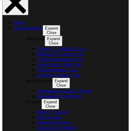
Home
Sobre Nosotros
Expand
Close
Abogados
Expand
Close
Clifton C. Carden III, Esq.
Matthew D. Dotzler, Esq.
J. David Hammond, Esq.
Brian Nelson Tedd, Esq.
Nicolas Hurtado, Esq.
Joshua M. Gillette, Esq.
Investigadores
Expand
Close
Investigador Curtis A. Brown
Investigador Dan Myers
Personal
Expand
Close
María V Castano
Maie Genant
Brandon M. Jones
Domonic D. Mitchell