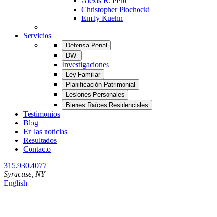
Alexis R. Pero
Christopher Plochocki
Emily Kuehn
Servicios
Defensa Penal
DWI
Investigaciones
Ley Familiar
Planificación Patrimonial
Lesiones Personales
Bienes Raíces Residenciales
Testimonios
Blog
En las noticias
Resultados
Contacto
315.930.4077
Syracuse
, NY
English