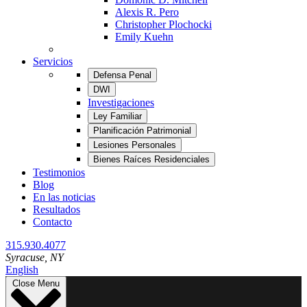
Alexis R. Pero
Christopher Plochocki
Emily Kuehn
Servicios
Defensa Penal
DWI
Investigaciones
Ley Familiar
Planificación Patrimonial
Lesiones Personales
Bienes Raíces Residenciales
Testimonios
Blog
En las noticias
Resultados
Contacto
315.930.4077
Syracuse
, NY
English
Close Menu