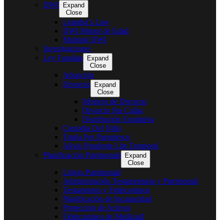
DWI
Expand
Close
Leandra’s Law
DWI Menor de Edad
Multiple DWI
Investigaciones
Ley Familiar
Expand
Close
Adopción
Divorcio
Expand
Close
Motivos de Divorcio
Divorcio Sin Culpa
Distribución Equitativa
Custodia Del Niño
Tutela Por Parentesco
Alivio Pendente Lite Temporal
Planificación Patrimonial
Expand
Close
Litigio Patrimonial
Administración Testamentaria y Patrimonial
Testamentos y Fideicomisos
Planificación de Incapacidad
Protección de Activos
Fideicomisos de Medicaid