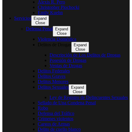
Alexis R. Pero
Christopher Plochocki
Emily Kuehn
Servicios
Expand
Close
Defensa Penal
Expand
Close
Violencia Doméstica
Delitos de Drogas
Expand
Close
Descripción de Los Delitos de Drogas
Posesión de Drogas
Ventas de Drogas
Delitos Federales
Delitos Graves
Delitos Menores
Delitos Sexuales
Expand
Close
Ley de Registro de Delincuentes Sexuales
Sellado de Una Condena Penal
Robo
Defensa del Tráfico
Crímenes violentos
Cargos de Armas
Delito de cuello blanco